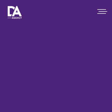
Ir
al
contenido