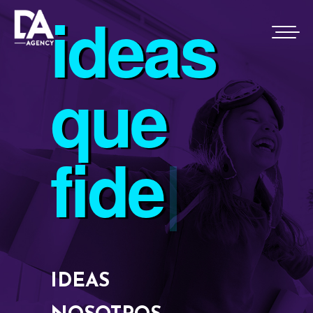
ideas
Ir
al
contenido
que
fi
|
IDEAS